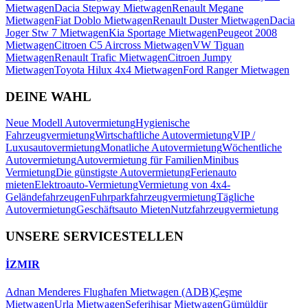
Mietwagen
Dacia Stepway Mietwagen
Renault Megane
Mietwagen
Fiat Doblo Mietwagen
Renault Duster Mietwagen
Dacia
Joger Stw 7 Mietwagen
Kia Sportage Mietwagen
Peugeot 2008
Mietwagen
Citroen C5 Aircross Mietwagen
VW Tiguan
Mietwagen
Renault Trafic Mietwagen
Citroen Jumpy
Mietwagen
Toyota Hilux 4x4 Mietwagen
Ford Ranger Mietwagen
DEINE WAHL
Neue Modell Autovermietung
Hygienische
Fahrzeugvermietung
Wirtschaftliche Autovermietung
VIP /
Luxusautovermietung
Monatliche Autovermietung
Wöchentliche
Autovermietung
Autovermietung für Familien
Minibus
Vermietung
Die günstigste Autovermietung
Ferienauto
mieten
Elektroauto-Vermietung
Vermietung von 4x4-
Geländefahrzeugen
Fuhrparkfahrzeugvermietung
Tägliche
Autovermietung
Geschäftsauto Mieten
Nutzfahrzeugvermietung
UNSERE SERVICESTELLEN
İZMIR
Adnan Menderes Flughafen Mietwagen (ADB)
Çeşme
Mietwagen
Urla Mietwagen
Seferihisar Mietwagen
Gümüldür