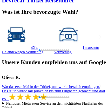
Devrecar Türkei Reiseführer
Was ist Ihre bevorzugte Wahl?
4X4
Luxusauto
Geländewagen Vermietung
Vermietung
V
Unsere Kunden empfehlen uns auf Google
Oliver R.
War das erste Mal in der Türkei, und wurde herzlich empfangen.
Das Auto wurde mir pünktlich bis zum Flughafen gebracht und dort
ko...
Nahtloser Mietwagen-Service an den wichtigsten Flughäfen der
Türkei