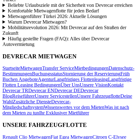
Beliebte Urlaubsziele mit der Sicherheit von Devrecar erreichen
Komfortable Mietwagenflotte für jeden Bedarf
Mietwagenführer Türkei 2026: Aktuelle Lösungen
Warum Devrecar Mietwagen?
Mobilitätsrevolution 2026: Mit Devrecar auf den Straßen der
Zukunft
Häufig gestellte Fragen (FAQ): Alles über Devrecar
Autovermietung
DEVRECAR MIETWAGEN
Startseite
Mietwagen
Transfer Service
Mietbedingungen
Datenschutz-
Bestimmungen
Buchungsstatus
Stornierung der Reservierung
Früh
Buchen Angebote
Agentur
Langfristiges Flottenleasing
Langfristige
Flotten Leasing Bedingungen
Über Uns
Unsere Vision
Kontakt
Devrecar TR
Devrecar EN
Devrecar DE
Devrecar
Blog
Reiseführer
Unsere Servicestellen
Unsere Fahrzeugflotte
Deine
Wahl
Zusätzliche Dienste
Devrecar-
Mitgliedschaftsystem
Wissenswertes vor dem Mieten
Was ist nach
dem Mieten zu tun
Ihr Exklusiver Mietführer
UNSERE FAHRZEUGFLOTTE
Renault Clio Mietwagen
Fiat Egea Mietwagen
Citroen C-Elysee