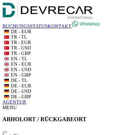
BUCHUNGSSTATUS
KONTAKT
DE - EUR
TR - TL
TR - EUR
TR - USD
TR - GBP
EN - TL
EN - EUR
EN - USD
EN - GBP
DE - TL
DE - EUR
DE - USD
DE - GBP
AGENTUR
MENU
ABHOLORT / RÜCKGABEORT